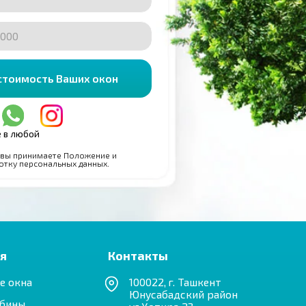
оложение и
х данных.
Контакты
100022, г. Ташкент
Юнусабадский район
ул.Хотира 23
+998 93 544 88 88