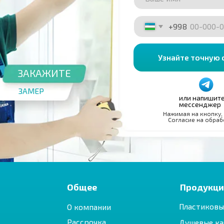
Нажимая на кнопку, вы принимаете П
Согласие на обработку персональны
Общее
Продукция
Пластиковые окна
О компании
Рассрочка
Душевые кабины
Акции
Балконы и лоджии
Калькулятор
Пластиковые двери
Аксессуары
ьности