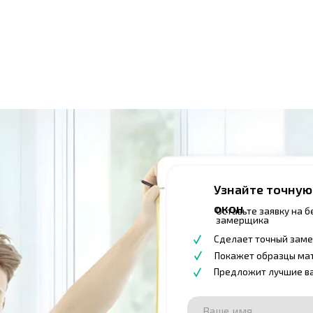
Узнайте точную стоимость
окон
Оставьте заявку на бесплатный выез
замерщика
Сделает точный замер
Покажет образцы материалов
Предложит лучшие варианты
+998
Узнайте точную стоимость Ва
АКАЖИТЕ
АМЕР
или напишите в любой
мессенджер