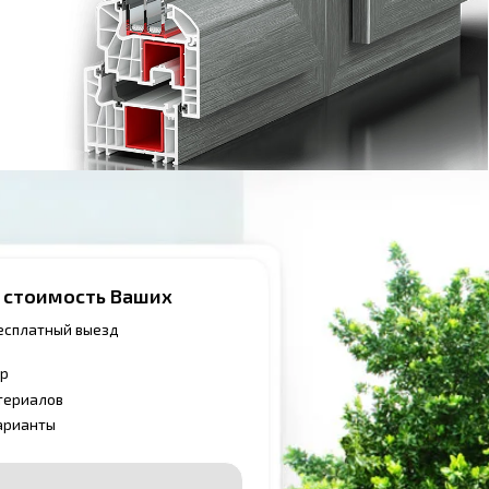
 Ваших
д
ших окон